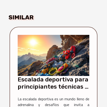
SIMILAR
Escalada deportiva para
principiantes técnicas y
consejos para iniciarte
La escalada deportiva es un mundo lleno de
en la aventura vertical
adrenalina y desafíos que invita a